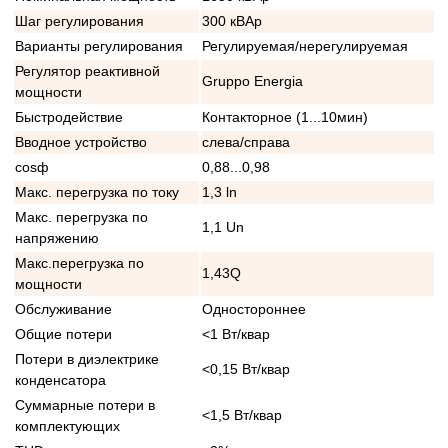
Шаг регулирования
300 кВАр
Варианты регулирования
Регулируемая/нерегулируемая
Регулятор реактивной
Gruppo Energia
мощности
Быстродействие
Контакторное (1...10мин)
Вводное устройство
слева/справа
cosф
0,88...0,98
Макс. перегрузка по току
1,3 ln
Макс. перегрузка по
1,1 Un
напряжению
Макс.перегрузка по
1,43Q
мощности
Обслуживание
Одностороннее
Общие потери
<1 Вт/квар
Потери в диэлектрике
<0,15 Вт/квар
конденсатора
Суммарные потери в
<1,5 Вт/квар
комплектующих