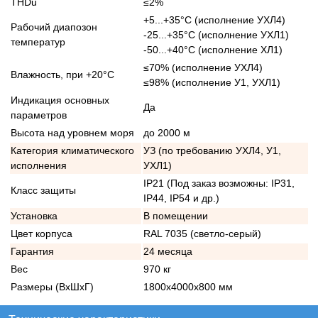
THDu
≤2%
+5...+35°С (исполнение УХЛ4)
Рабочий диапозон
-25...+35°С (исполнение УХЛ1)
температур
-50...+40°С (исполнение ХЛ1)
≤70% (исполнение УХЛ4)
Влажность, при +20°С
≤98% (исполнение У1, УХЛ1)
Индикация основных
Да
параметров
Высота над уровнем моря
до 2000 м
Категория климатического
УЗ (по требованию УХЛ4, У1,
исполнения
УХЛ1)
IP21 (Под заказ возможны: IP31,
Класс защиты
IP44, IP54 и др.)
Установка
В помещении
Цвет корпуса
RAL 7035 (светло-серый)
Гарантия
24 месяца
Вес
970 кг
Размеры (ВхШхГ)
1800х4000х800 мм