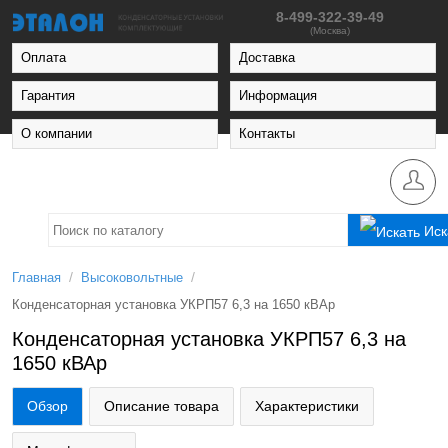
8-499-322-39-49
(Москва)
Оплата
Доставка
Гарантия
Информация
О компании
Контакты
Иск
/
/
Главная
Высоковольтные
Конденсаторная установка УКРП57 6,3 на 1650 кВАр
Конденсаторная установка УКРП57 6,3 на
1650 кВАр
Обзор
Описание товара
Характеристики