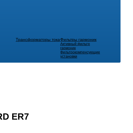
Трансформаторы тока
Фильтры гармоник
Активный фильтр
гармоник
Фильтрокомпенсующие
установки
RD ER7