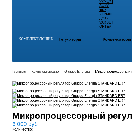
УКМФ71
АФКУ
ФКУ
УКРМФ
ДФКУ
VARSET
ORTEA
КОМПЛЕКТУЮЩИЕ
Регуляторы
Конденсаторы
Главная
Комплектующие
Gruppo Energia
Микропроцессорный 
Микропроцессорный регул
6 000
руб
Количество: