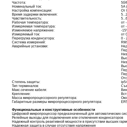
Частота:
50/
Номинальный ток:
5А 
Настройка компенсации:
От 
Время задержки включения:
5..
Чувствительность:
5..
Рабочая температура:
от 
Измеряемая температура:
от 
Изменяемое напряжение:
-15
Измеряемый ток:
от 
Перегрузка конденсатора:
0 -
Система измерений:
RM
Аварийные установки:
Нед
Пер
Низ
Выс
Низ
Выс
Пер
Пер
Отс
Степень защиты:
ip5
Тип терминалов:
Съ
Макс.сечение кабеля:
Вин
Крепление:
Вс
Масса микропроцессорного регулятора:
Око
Габаритные размеры микропроцессорного регулятора:
ER5
Функциональные и конструктивные особенности
Цифровой микропроцессор предназначенный для автоматических си
Релейные выходы для подключения или отключения конденсаторов
Надежный контроль реактивной мощности в присутствии высших гарм
Надежная защита в случае отсутствия напряжения