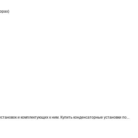
орах)
становок и комплектующих к ним.
Купить конденсаторные установки по...