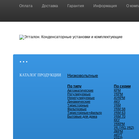
Оплата
Доставка
Гарантия
Информация
О комп
• • •
КАТАЛОГ ПРОДУКЦИИ
Низковольтные
По типу
По серии
Автоматические
КРМ
Регулируемые
УКРМ
Нерегулируемые
АУКРМ
Динамические
АКУ
Тиристорные
УКМ
Фильтровые
УКМ 58
Тиристорные+фильтр
УКМ 63
Бытовые для дома
УКМ 70
ККУ
УККРМ
УК (УК1,УК2)
ДКРМ
АКУТ
КРМТ