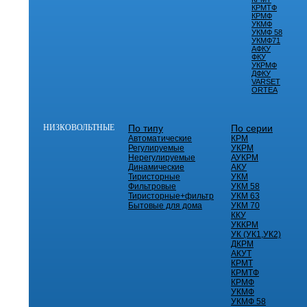
КРМТФ
КРМФ
УКМФ
УКМФ 58
УКМФ71
АФКУ
ФКУ
УКРМФ
ДФКУ
VARSET
ORTEA
НИЗКОВОЛЬТНЫЕ
По типу
По серии
Автоматические
КРМ
Регулируемые
УКРМ
Нерегулируемые
АУКРМ
Динамические
АКУ
Тиристорные
УКМ
Фильтровые
УКМ 58
Тиристорные+фильтр
УКМ 63
Бытовые для дома
УКМ 70
ККУ
УККРМ
УК (УК1,УК2)
ДКРМ
АКУТ
КРМТ
КРМТФ
КРМФ
УКМФ
УКМФ 58