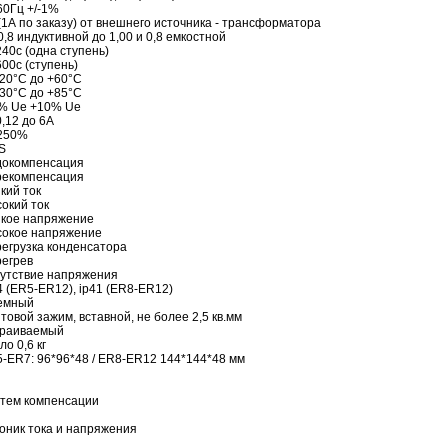
60Гц +/-1%
(1А по заказу) от внешнего источника - трансформатора
0,8 индуктивной до 1,00 и 0,8 емкостной
.240с (одна ступень)
.600с (ступень)
-20°C до +60°C
-30°C до +85°C
% Ue +10% Ue
0,12 до 6А
 250%
S
окомпенсация
екомпенсация
кий ток
окий ток
кое напряжение
окое напряжение
егрузка конденсатора
егрев
утствие напряжения
4 (ER5-ER12), ip41 (ER8-ER12)
емный
товой зажим, вставной, не более 2,5 кв.мм
траиваемый
ло 0,6 кг
-ER7: 96*96*48 / ER8-ER12 144*144*48 мм
стем компенсации
оник тока и напряжения