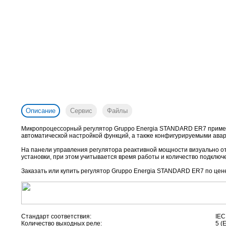
Описание
Сервис
Файлы
Микропроцессорный регулятор Gruppo Energia STANDARD ER7 примен
автоматической настройкой функций, а также конфигурируемыми авар
На панели управления регулятора реактивной мощности визуально о
установки, при этом учитывается время работы и количество подключе
Заказать или купить регулятор Gruppo Energia STANDARD ER7
по цене
Стандарт соответствия:
IEC
Количество выходных реле:
5 (