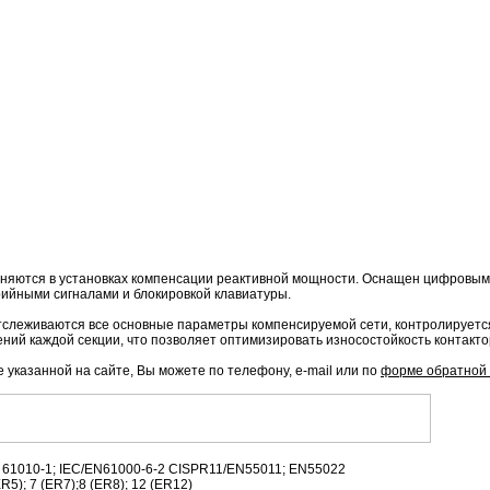
яются в установках компенсации реактивной мощности. Оснащен цифровым
ийными сигналами и блокировкой клавиатуры.
тслеживаются все основные параметры компенсируемой сети, контролируется
ний каждой секции, что позволяет оптимизировать износостойкость контактор
 указанной на сайте, Вы можете по телефону, e-mail или по
форме обратной 
 61010-1; IEC/EN61000-6-2 CISPR11/EN55011; EN55022
ER5); 7 (ER7);8 (ER8); 12 (ER12)