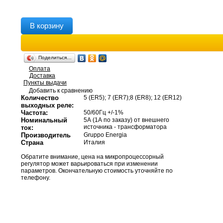
В корзину
Поделиться…
Оплата
Доставка
Пункты выдачи
Добавить к сравнению
Количество
5 (ER5); 7 (ER7);8 (ER8); 12 (ER12)
выходных реле:
Частота:
50/60Гц +/-1%
Номинальный
5А (1А по заказу) от внешнего
источника - трансформатора
ток:
Производитель
Gruppo Energia
Страна
Италия
Обратите внимание, цена на микропроцессорный
регулятор может варьироваться при изменении
параметров. Окончательную стоимость уточняйте по
телефону.