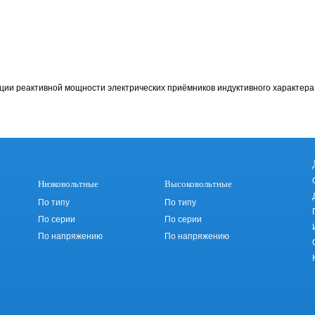
ции реактивной мощности электрических приёмников индуктивного характера 
Низковольтные
Высоковольтные
По типу
По типу
По серии
По серии
По напряжению
По напряжению