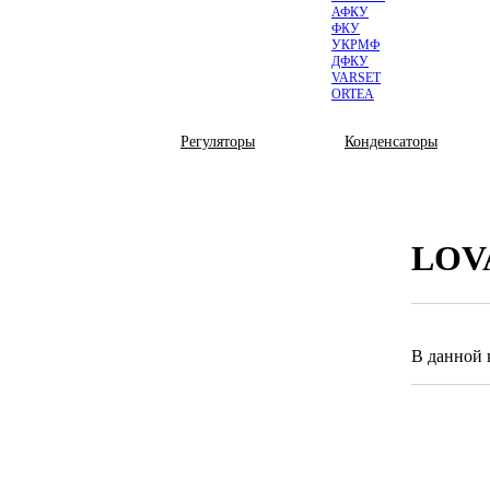
АФКУ
ФКУ
УКРМФ
ДФКУ
VARSET
ORTEA
КОМПЛЕКТУЮЩИЕ
Регуляторы
Конденсаторы
Каталог продукции
Низковольтные
LOV
По типу
По серии
По напряжению
Высоковольтные
Комплектующие
В данной 
По типу
Регуляторы
По серии
Конденсаторы
Оплата
По напряжению
Контакторы
Доставка
Тиристоры