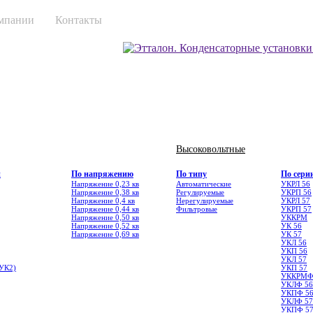
мпании
Контакты
Высоковольтные
и
По напряжению
По типу
По сери
Напряжение 0,23 кв
Автоматические
УКРЛ 56
Напряжение 0,38 кв
Регулируемые
УКРП 56
Напряжение 0,4 кв
Нерегулируемые
УКРЛ 57
Напряжение 0,44 кв
Фильтровые
УКРП 57
Напряжение 0,50 кв
УККРМ
Напряжение 0,52 кв
УК 56
Напряжение 0,69 кв
УК 57
УКЛ 56
УКП 56
УКЛ 57
УК2)
УКП 57
УККРМ
УКЛФ 56
УКПФ 5
УКЛФ 57
УКПФ 5