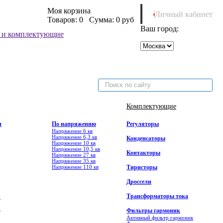
Моя корзина
Личный кабинет
Товаров:
0
Сумма:
0 руб
Ваш город:
Комплектующие
и
По напряжению
Регуляторы
Напряжение 6 кв
Напряжение 6,3 кв
Конденсаторы
Напряжение 10 кв
Напряжение 10,5 кв
Контакторы
Напряжение 27 кв
Напряжение 35 кв
Напряжение 110 кв
Тиристоры
Дроссели
Трансформаторы тока
Ф
6
Фильтры гармоник
Активный фильтр гармоник
7