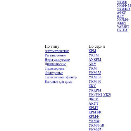
УКМФ
УКМФ 5
УКМФ71
АФКУ
ФКУ
УКРМФ
ДФКУ
VARSET
ORTEA
НИЗКОВОЛЬТНЫЕ
По типу
По серии
Автоматические
КРМ
Регулируемые
УКРМ
Нерегулируемые
АУКРМ
Динамические
АКУ
Тиристорные
УКМ
Фильтровые
УКМ 58
Тиристорные+фильтр
УКМ 63
Бытовые для дома
УКМ 70
ККУ
УККРМ
УК (УК1,УК2)
ДКРМ
АКУТ
КРМТ
КРМТФ
КРМФ
УКМФ
УКМФ 58
УКМФ71