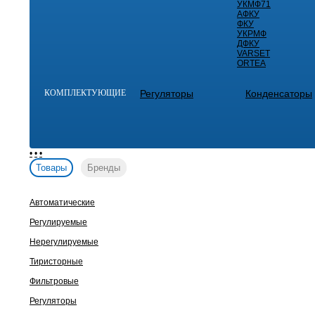
УКМФ71
АФКУ
ФКУ
УКРМФ
ДФКУ
VARSET
ORTEA
КОМПЛЕКТУЮЩИЕ
Регуляторы
Конденсаторы
•
•
•
Товары
Бренды
Автоматические
Регулируемые
Нерегулируемые
Тиристорные
Фильтровые
Регуляторы