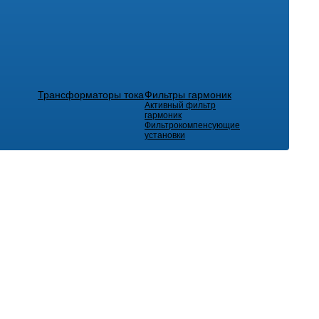
Трансформаторы тока
Фильтры гармоник
Активный фильтр
гармоник
Фильтрокомпенсующие
установки