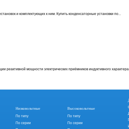
становок и комплектующих к ним.
Купить конденсаторные установки по...
ции реактивной мощности электрических приёмников индуктивного характера 
Низковольтные
Высоковольтные
По типу
По типу
По серии
По серии