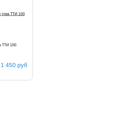
а ТТИ 100
1 450
руб