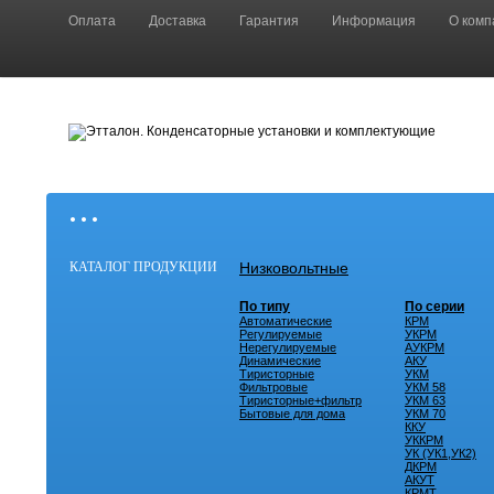
Оплата
Доставка
Гарантия
Информация
О комп
• • •
КАТАЛОГ ПРОДУКЦИИ
Низковольтные
По типу
По серии
Автоматические
КРМ
Регулируемые
УКРМ
Нерегулируемые
АУКРМ
Динамические
АКУ
Тиристорные
УКМ
Фильтровые
УКМ 58
Тиристорные+фильтр
УКМ 63
Бытовые для дома
УКМ 70
ККУ
УККРМ
УК (УК1,УК2)
ДКРМ
АКУТ
КРМТ