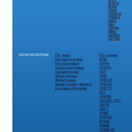
КРМТФ
КРМФ
УКМФ
УКМФ 58
УКМФ71
АФКУ
ФКУ
УКРМФ
ДФКУ
VARSET
ORTEA
НИЗКОВОЛЬТНЫЕ
По типу
По серии
Автоматические
КРМ
Регулируемые
УКРМ
Нерегулируемые
АУКРМ
Динамические
АКУ
Тиристорные
УКМ
Фильтровые
УКМ 58
Тиристорные+фильтр
УКМ 63
Бытовые для дома
УКМ 70
ККУ
УККРМ
УК (УК1,УК2)
ДКРМ
АКУТ
КРМТ
КРМТФ
КРМФ
УКМФ
УКМФ 58