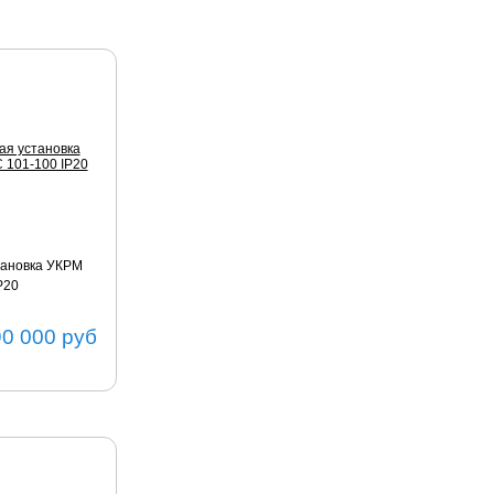
тановка УКРМ
P20
90 000
руб