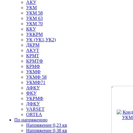
АКУ
УКМ
УКМ 58
УКМ 63
УКМ 70
ККУ
УККРМ
УК (УК1,УК2)
ДКРМ
АКУТ
КРМТ
КРМТФ
КРМФ
УКМФ
УКМФ 58
УКМФ71
АФКУ
Подробне
ФКУ
УКРМФ
ДФКУ
VARSET
ORTEA
По напряжению
Напряжение 0,23 кв
Напряжение 0,38 кв