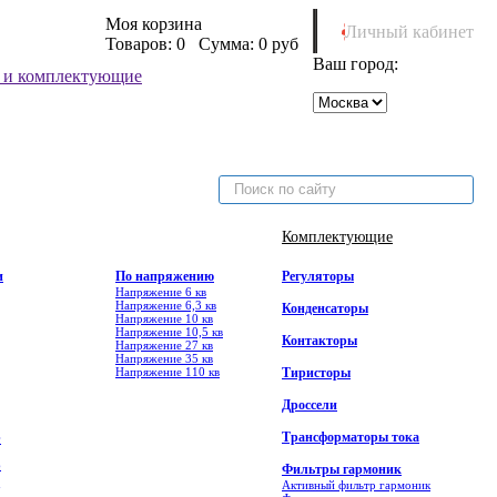
Моя корзина
Личный кабинет
Товаров:
0
Сумма:
0 руб
Ваш город:
Комплектующие
и
По напряжению
Регуляторы
Напряжение 6 кв
Напряжение 6,3 кв
Конденсаторы
Напряжение 10 кв
Напряжение 10,5 кв
Контакторы
Напряжение 27 кв
Напряжение 35 кв
Напряжение 110 кв
Тиристоры
Дроссели
Трансформаторы тока
Ф
6
Фильтры гармоник
Активный фильтр гармоник
7