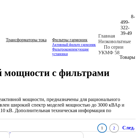
8-
499-
322-
39-49
Главная
Трансформаторы тока
Фильтры гармоник
Низковольтные
Активный фильтр гармоник
По серии
Фильтрокомпенсующие
УКМФ 58
установки
Товары
й мощности с фильтрами
еактивной мощности, предназначены для рационального
тавлен широкий спектр моделей мощностью до 3000 кВАр и
...110 кВ. Дополнительная техническая информация по
След.
1
2
Подробнее