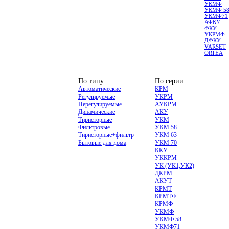
УКМФ
УКМФ 5
УКМФ71
АФКУ
ФКУ
УКРМФ
ДФКУ
VARSET
ORTEA
НИЗКОВОЛЬТНЫЕ
По типу
По серии
Автоматические
КРМ
Регулируемые
УКРМ
Нерегулируемые
АУКРМ
Динамические
АКУ
Тиристорные
УКМ
Фильтровые
УКМ 58
Тиристорные+фильтр
УКМ 63
Бытовые для дома
УКМ 70
ККУ
УККРМ
УК (УК1,УК2)
ДКРМ
АКУТ
КРМТ
КРМТФ
КРМФ
УКМФ
УКМФ 58
УКМФ71