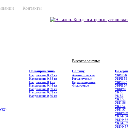
мпании
Контакты
Высоковольтные
и
По напряжению
По типу
По сери
Напряжение 0,23 кв
Автоматические
УКРЛ 56
Напряжение 0,38 кв
Регулируемые
УКРП 56
Напряжение 0,4 кв
Нерегулируемые
УКРЛ 57
Напряжение 0,44 кв
Фильтровые
УКРП 57
Напряжение 0,50 кв
УККРМ
Напряжение 0,52 кв
УК 56
Напряжение 0,69 кв
УК 57
УКЛ 56
УКП 56
УКЛ 57
УК2)
УКП 57
УККРМ
УКЛФ 56
УКПФ 5
УКЛФ 57
УКПФ 5