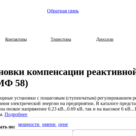
Обратная связь
Контакторы
Тиристоры
Дроссели
новки компенсации реактивно
МФ 58)
орные установки с пошаговым (ступенчатым) регулированием р
ания электрической энергии на предприятии. В каталоге предс
 на низкое напряжение 0.23 кВ...0.69 кВ, так и на высокое 6 кВ
м.
Подробнее
мощности
имени
цене
ать по:
Подробнее