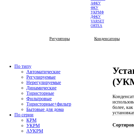
АФКУ
ФКУ
УКРМФ
ДФКУ
VARSET
ORTEA
КОМПЛЕКТУЮЩИЕ
Регуляторы
Конденсаторы
По типу
Уста
Автоматические
Регулируемые
(УК
Нерегулируемые
Динамические
Тиристорные
Конденсат
Фильтровые
использов
Тиристорные+фильтр
более, как
Бытовые для дома
установка
По серии
КРМ
Сортиров
УКРМ
АУКРМ