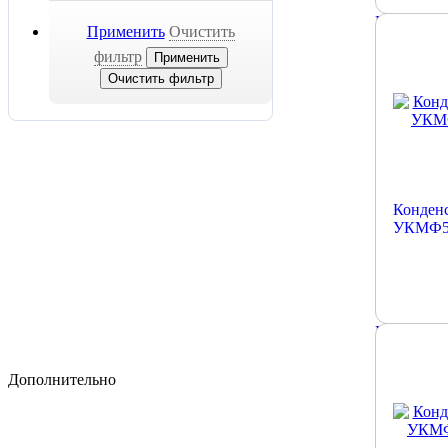
Подробне
Применить
Очистить
фильтр
Каталог продукции
Низковольтные
По типу
По серии
Конденс
По напряжению
УКМФ58
Высоковольтные
Комплектующие
По типу
Регуляторы
По серии
Конденсаторы
По напряжению
Контакторы
Подробне
Тиристоры
Дополнительно
Оплата
Доставка