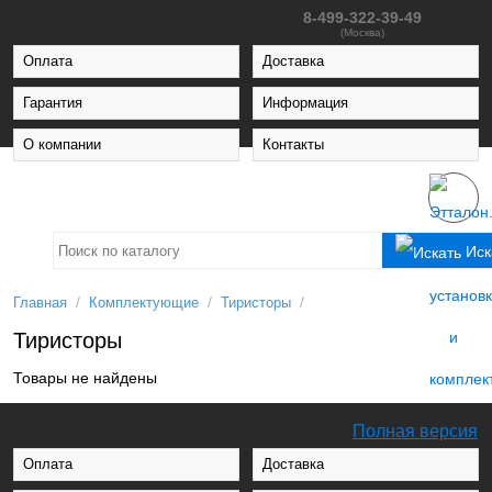
8-499-322-39-49
(Москва)
Оплата
Доставка
Гарантия
Информация
О компании
Контакты
Иск
/
/
/
Главная
Комплектующие
Тиристоры
Тиристоры
Товары не найдены
Полная версия
Оплата
Доставка