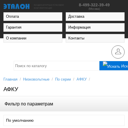
8-499-322-39-49
(Москва)
Оплата
Доставка
Гарантия
Информация
О компании
Контакты
Иск
/
/
/
/
Главная
Низковольтные
По серии
АФКУ
АФКУ
Фильтр по параметрам
По умолчанию