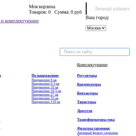
Моя корзина
Личный кабинет
Товаров:
0
Сумма:
0 руб
Ваш город:
Комплектующие
и
По напряжению
Регуляторы
Напряжение 6 кв
Напряжение 6,3 кв
Конденсаторы
Напряжение 10 кв
Напряжение 10,5 кв
Контакторы
Напряжение 27 кв
Напряжение 35 кв
Напряжение 110 кв
Тиристоры
Дроссели
Трансформаторы тока
Ф
6
Фильтры гармоник
Активный фильтр гармоник
7