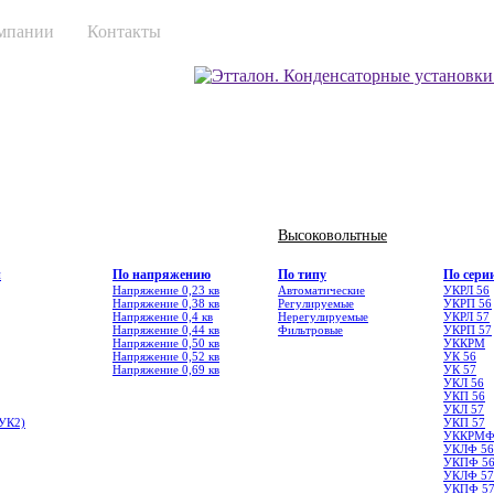
мпании
Контакты
Высоковольтные
и
По напряжению
По типу
По сери
Напряжение 0,23 кв
Автоматические
УКРЛ 56
Напряжение 0,38 кв
Регулируемые
УКРП 56
Напряжение 0,4 кв
Нерегулируемые
УКРЛ 57
Напряжение 0,44 кв
Фильтровые
УКРП 57
Напряжение 0,50 кв
УККРМ
Напряжение 0,52 кв
УК 56
Напряжение 0,69 кв
УК 57
УКЛ 56
УКП 56
УКЛ 57
УК2)
УКП 57
УККРМ
УКЛФ 56
УКПФ 5
УКЛФ 57
УКПФ 5