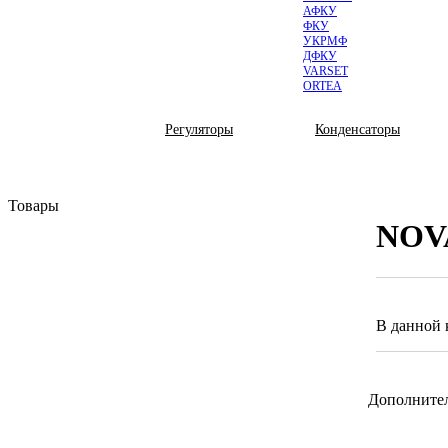
АФКУ
ФКУ
УКРМФ
ДФКУ
VARSET
ORTEA
КОМПЛЕКТУЮЩИЕ
Регуляторы
Конденсаторы
Товары
NOV
Каталог продукции
Низковольтные
По типу
По серии
По напряжению
В данной 
Высоковольтные
Комплектующие
По типу
Регуляторы
По серии
Конденсаторы
Дополните
По напряжению
Контакторы
Оплата
Тиристоры