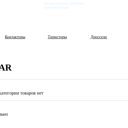
Контакторы
Тиристоры
Дроссели
AR
категории товаров нет
льно