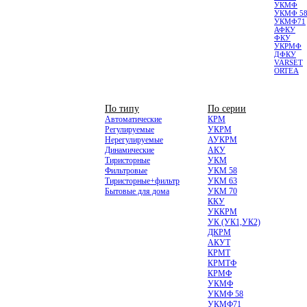
УКМФ
УКМФ 5
УКМФ71
АФКУ
ФКУ
УКРМФ
ДФКУ
VARSET
ORTEA
НИЗКОВОЛЬТНЫЕ
По типу
По серии
Автоматические
КРМ
Регулируемые
УКРМ
Нерегулируемые
АУКРМ
Динамические
АКУ
Тиристорные
УКМ
Фильтровые
УКМ 58
Тиристорные+фильтр
УКМ 63
Бытовые для дома
УКМ 70
ККУ
УККРМ
УК (УК1,УК2)
ДКРМ
АКУТ
КРМТ
КРМТФ
КРМФ
УКМФ
УКМФ 58
УКМФ71