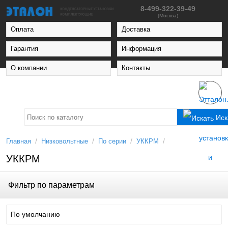
8-499-322-39-49
(Москва)
Оплата
Доставка
Гарантия
Информация
О компании
Контакты
Иск
/
/
/
/
Главная
Низковольтные
По серии
УККРМ
УККРМ
Фильтр по параметрам
По умолчанию