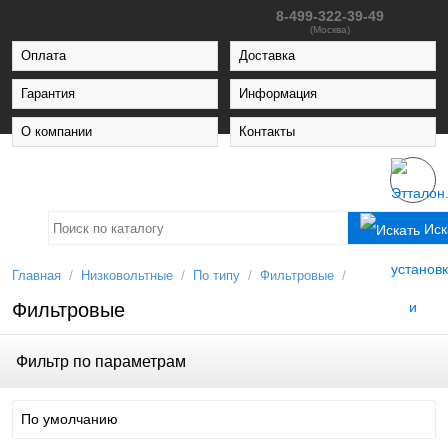
8-499-322-39-49
(Москва)
Оплата
Доставка
Гарантия
Информация
О компании
Контакты
Иск
/
/
/
/
Главная
Низковольтные
По типу
Фильтровые
Фильтровые
Фильтр по параметрам
По умолчанию