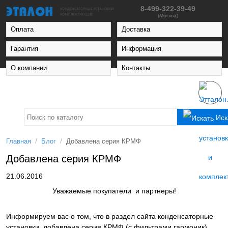
8-499-322-39-49
(Москва)
Оплата
Доставка
Гарантия
Информация
О компании
Контакты
Иск
/
/
Главная
Блог
Добавлена серия КРМФ
Добавлена серия КРМФ
21.06.2016
Уважаемые покупатели и партнеры!
Информируем вас о том, что в раздел сайта конденсаторные
установки, добавлена серия КРМФ (с фильтрами гармоник).