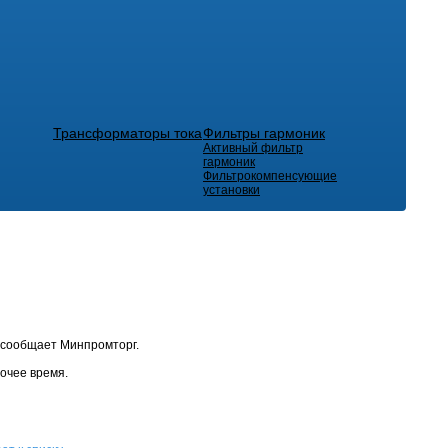
Трансформаторы тока
Фильтры гармоник
Активный фильтр
гармоник
Фильтрокомпенсующие
установки
, сообщает Минпромторг.
очее время.