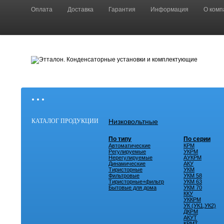
Оплата
Доставка
Гарантия
Информация
О комп
• • •
КАТАЛОГ ПРОДУКЦИИ
Низковольтные
По типу
По серии
Автоматические
КРМ
Регулируемые
УКРМ
Нерегулируемые
АУКРМ
Динамические
АКУ
Тиристорные
УКМ
Фильтровые
УКМ 58
Тиристорные+фильтр
УКМ 63
Бытовые для дома
УКМ 70
ККУ
УККРМ
УК (УК1,УК2)
ДКРМ
АКУТ
КРМТ