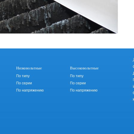
Низковольтные
Высоковольтные
По типу
По типу
По серии
По серии
По напряжению
По напряжению