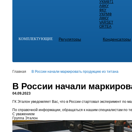
УКМФ71
АФКУ
ФКУ
УКРМФ
ДФКУ
VARSET
ORTEA
КОМПЛЕКТУЮЩИЕ
Регуляторы
Конденсаторы
Главная
В России начали маркировать продукцию из титана
В России начали маркиров
04.09.2023
ГК Эталон уведомляет Вас, что в России стартовал эксперимент по м
По справочной информации, обращаться к нашим специалистам по тел
С уважением
Группа Эталон