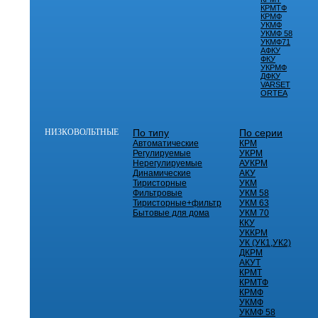
КРМТФ
КРМФ
УКМФ
УКМФ 58
УКМФ71
АФКУ
ФКУ
УКРМФ
ДФКУ
VARSET
ORTEA
НИЗКОВОЛЬТНЫЕ
По типу
По серии
Автоматические
КРМ
Регулируемые
УКРМ
Нерегулируемые
АУКРМ
Динамические
АКУ
Тиристорные
УКМ
Фильтровые
УКМ 58
Тиристорные+фильтр
УКМ 63
Бытовые для дома
УКМ 70
ККУ
УККРМ
УК (УК1,УК2)
ДКРМ
АКУТ
КРМТ
КРМТФ
КРМФ
УКМФ
УКМФ 58